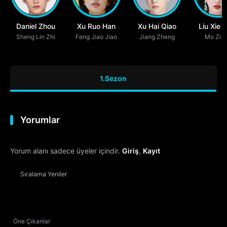
Daniel Zhou
Xu Ruo Han
Xu Hai Qiao
Liu Xie 
Sheng Lin Zhi
Feng Jiao Jiao
Jiang Zheng
Mo Zi J
1.Sezon
Yorumlar
Yorum alanı sadece üyeler içindir.
Giriş
,
Kayıt
Sıralama
Yeniler
Öne Çıkanlar