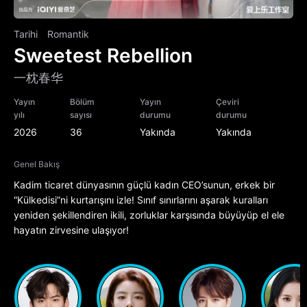
Tarihi
Romantik
Sweetest Rebellion
一枕春华
Yayın
Bölüm
Yayın
Çeviri
yılı
sayısı
durumu
durumu
2026
36
Yakında
Yakında
Genel Bakış
Kadim ticaret dünyasının güçlü kadın CEO’sunun, erkek bir
“Külkedisi”ni kurtarışını izle! Sınıf sınırlarını aşarak kuralları
yeniden şekillendiren ikili, zorluklar karşısında büyüyüp el ele
hayatın zirvesine ulaşıyor!