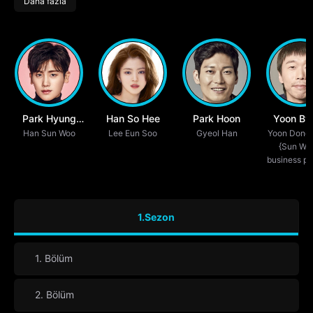
Daha fazla
Park Hyung
Han So Hee
Park Hoon
Yoon By
Han Sun Woo
Sik
Lee Eun Soo
Gyeol Han
Yoon Dong
Hee
{Sun Wo
business pa
1.Sezon
1. Bölüm
2. Bölüm