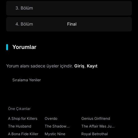
3. Bölüm
4. Bölüm
Final
Yorumlar
Yorum alanı sadece üyeler içindir.
Giriş
,
Kayıt
Sıralama
Yeniler
Öne Çıkanlar
A Shop for Killers
Overdo
Genius Girlfriend
The Husband
The Shadow
The Affair Was Just
Sovereign
the Beginning
A Bona Fide Killer
Mystic Nine
Royal Betrothal