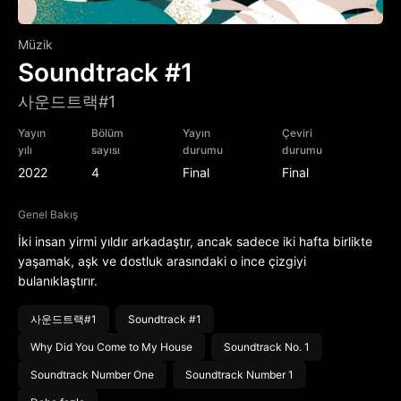
Müzik
Soundtrack #1
사운드트랙#1
Yayın
Bölüm
Yayın
Çeviri
yılı
sayısı
durumu
durumu
2022
4
Final
Final
Genel Bakış
İki insan yirmi yıldır arkadaştır, ancak sadece iki hafta birlikte
yaşamak, aşk ve dostluk arasındaki o ince çizgiyi
bulanıklaştırır.
사운드트랙#1
Soundtrack #1
Why Did You Come to My House
Soundtrack No. 1
Soundtrack Number One
Soundtrack Number 1