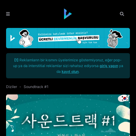
[!]
Reklamların bir kısmını üyelerimize göstermiyoruz, eğer pop-
up ya da interstitial reklamlar sizi rahatsız ediyorsa
giriş yapın
ya
da
kayıt olun
.
Diziler
Soundtrack #1