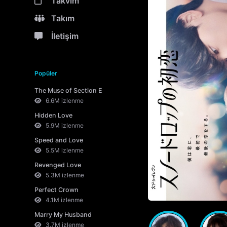
Takvim
Takım
İletişim
Popüler
The Muse of Section E
6.6M izlenme
Hidden Love
5.9M izlenme
Speed and Love
5.5M izlenme
Revenged Love
5.3M izlenme
Perfect Crown
4.1M izlenme
Marry My Husband
3.7M izlenme