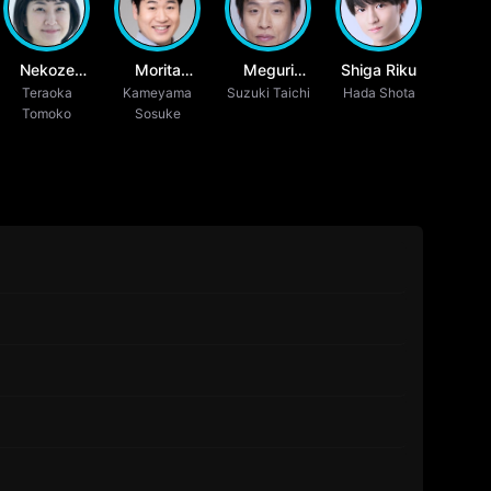
Nekoze
Morita
Meguri
Shiga Riku
Tsubaki
Teraoka
Kameyama
Kanro
Suzuki Taichi
Hiroo
Hada Shota
Tomoko
Sosuke