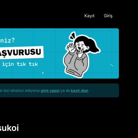
Kayıt
Giriş
ar sizi rahatsız ediyorsa
giriş yapın
ya da
kayıt olun
.
ukoi