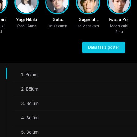
rin
Yagi Hibiki
Sota
Sugimoto
Iwase Yoji
uki
Yoshii Anna
Ise Kazuma
Ryosuke
Ise Masakazu
Tetta
Mochizuki
i
Riku
Daha fazla göster
1. Bölüm
2. Bölüm
3. Bölüm
4. Bölüm
5. Bölüm