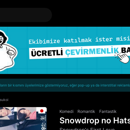
rın bir kısmını üyelerimize göstermiyoruz, eğer pop-up ya da interstitial reklaml
sukoi
Komedi
Romantik
Fantastik
Snowdrop no Hats
Snowdrop's First Love