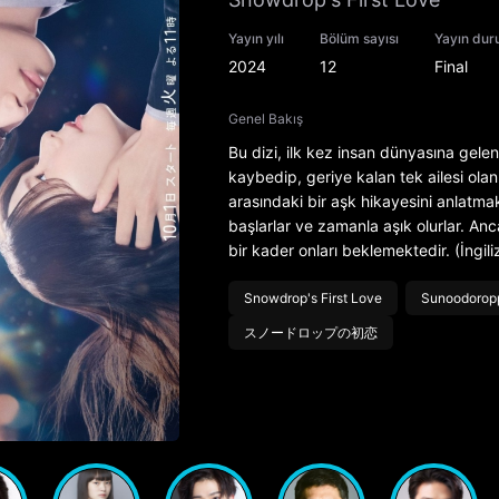
Yayın yılı
Bölüm sayısı
Yayın du
2024
12
Final
Genel Bakış
Bu dizi, ilk kez insan dünyasına gele
kaybedip, geriye kalan tek ailesi o
arasındaki bir aşk hikayesini anlatmak
başlarlar ve zamanla aşık olurlar. Anc
bir kader onları beklemektedir. (İng
Snowdrop's First Love
Sunoodoropp
スノードロップの初恋