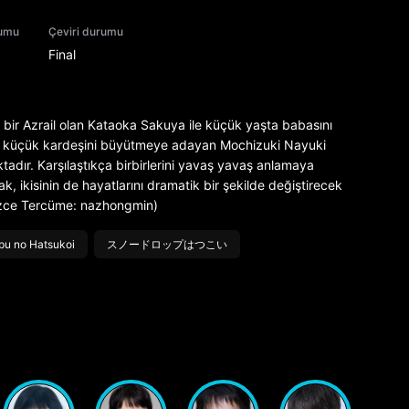
rumu
Çeviri durumu
Final
n bir Azrail olan Kataoka Sakuya ile küçük yaşta babasını
lan küçük kardeşini büyütmeye adayan Mochizuki Nayuki
tadır. Karşılaştıkça birbirlerini yavaş yavaş anlamaya
ak, ikisinin de hayatlarını dramatik bir şekilde değiştirecek
ilizce Tercüme: nazhongmin)
u no Hatsukoi
スノードロップはつこい