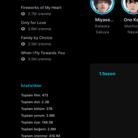
Fireworks of My Heart
3.7M izlenme
Miyase
Ono Ka
Only for Love
Kataoka
Ryubi
Mochiz
3.6M izlenme
Sakuya
Nayuk
Family by Choice
3.5M izlenme
When I Fly Towards You
3.5M izlenme
1.Sezon
İstatistikler
Toplam film: 473
Toplam dizi: 2.3B
Toplam bölüm: 37B
Toplam yorum: 2.6M
Toplam üye: 146.5B
Toplam beğeni: 2.8M
Toplam izlenme: 416.1M