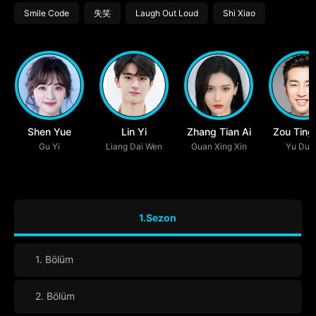
Smile Code
失笑
Laugh Out Loud
Shi Xiao
Shen Yue
Lin Yi
Zhang Tian Ai
Zou Ting
Gu Yi
Liang Dai Wen
Guan Xing Xin
Yu Du 
1.Sezon
1. Bölüm
2. Bölüm