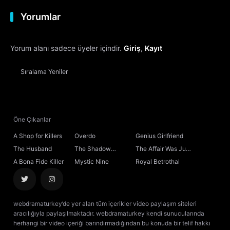
Yorumlar
12. Bölüm
Yorum alanı sadece üyeler içindir.
Giriş
,
Kayıt
13. Bölüm
Sıralama
Yeniler
14. Bölüm
15. Bölüm
Öne Çıkanlar
16. Bölüm
A Shop for Killers
Overdo
Genius Girlfriend
The Husband
The Shadow
The Affair Was Just
17. Bölüm
Sovereign
the Beginning
A Bona Fide Killer
Mystic Nine
Royal Betrothal
18. Bölüm
webdramaturkey’de yer alan tüm içerikler video paylaşım siteleri
19. Bölüm
aracılığıyla paylaşılmaktadır. webdramaturkey kendi sunucularında
herhangi bir video içeriği barındırmadığından bu konuda bir telif hakkı