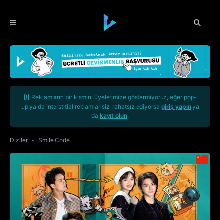
[!]
Reklamların bir kısmını üyelerimize göstermiyoruz, eğer pop-
up ya da interstitial reklamlar sizi rahatsız ediyorsa
giriş yapın
ya
da
kayıt olun
.
Diziler
Smile Code