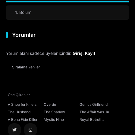
1. Bölüm
Yorumlar
Yorum alanı sadece üyeler içindir.
Giriş
,
Kayıt
Sıralama
Yeniler
Öne Çıkanlar
A Shop for Killers
Overdo
Genius Girlfriend
The Husband
The Shadow
The Affair Was Just
Sovereign
the Beginning
A Bona Fide Killer
Mystic Nine
Royal Betrothal