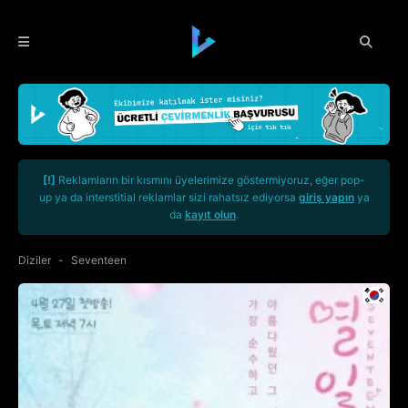
[!]
Reklamların bir kısmını üyelerimize göstermiyoruz, eğer pop-
up ya da interstitial reklamlar sizi rahatsız ediyorsa
giriş yapın
ya
da
kayıt olun
.
Diziler
Seventeen