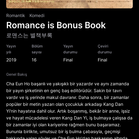
Romantik
Komedi
Romance is Bonus Book
로맨스는 별책부록
Yayın
Bölüm
Yayın
Çeviri
yılı
sayısı
durumu
durumu
2019
16
Final
Final
Genel Bakış
Cha Eun Ho başarılı ve yakışıklı bir yazardır ve aynı zamanda
bir yayın şirketinin en genç baş editörüdür. Sakin bir tavrı
vardır ve iş yerinde makul davranır. Daha sonra, bir zamanlar
popüler bir metin yazarı olan çocukluk arkadaşı Kang Dan
Yi'nin hayatına dahil olur. Artık boşanmış, bekâr bir anne, işsiz
ve hayat mücadelesi veren Kang Dan Yi, iş bulmaya çalışsa da
bir zamanlar iyi olan kariyerine rağmen bunu başaramaz.
Bununla birlikte, umutsuz bir iş bulma çabasıyla, geçmişi
hakkında yalan söyler ve Cha Eun Ho'dan başkasının altında