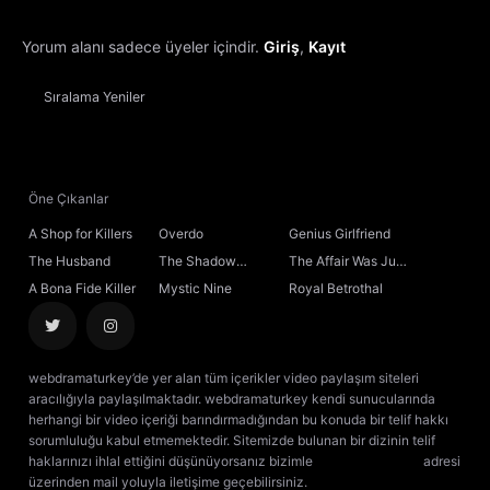
Yorum alanı sadece üyeler içindir.
Giriş
,
Kayıt
13. Bölüm
Sıralama
Yeniler
14. Bölüm
15. Bölüm
Öne Çıkanlar
16. Bölüm
Final
A Shop for Killers
Overdo
Genius Girlfriend
The Husband
The Shadow
The Affair Was Just
Sovereign
the Beginning
A Bona Fide Killer
Mystic Nine
Royal Betrothal
webdramaturkey’de yer alan tüm içerikler video paylaşım siteleri
aracılığıyla paylaşılmaktadır. webdramaturkey kendi sunucularında
herhangi bir video içeriği barındırmadığından bu konuda bir telif hakkı
sorumluluğu kabul etmemektedir. Sitemizde bulunan bir dizinin telif
haklarınızı ihlal ettiğini düşünüyorsanız bizimle
[email protected]
adresi
üzerinden mail yoluyla iletişime geçebilirsiniz.
kore dizisi izle
çin dizisi