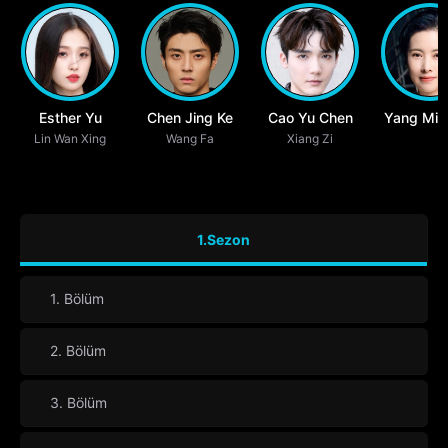
Esther Yu
Chen Jing Ke
Cao Yu Chen
Yang Min
Lin Wan Xing
Wang Fa
Xiang Zi
1.Sezon
1. Bölüm
2. Bölüm
3. Bölüm