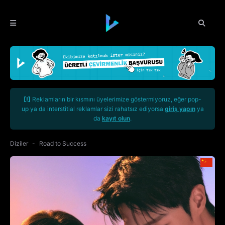
[!]
Reklamların bir kısmını üyelerimize göstermiyoruz, eğer pop-
up ya da interstitial reklamlar sizi rahatsız ediyorsa
giriş yapın
ya
da
kayıt olun
.
Diziler
Road to Success