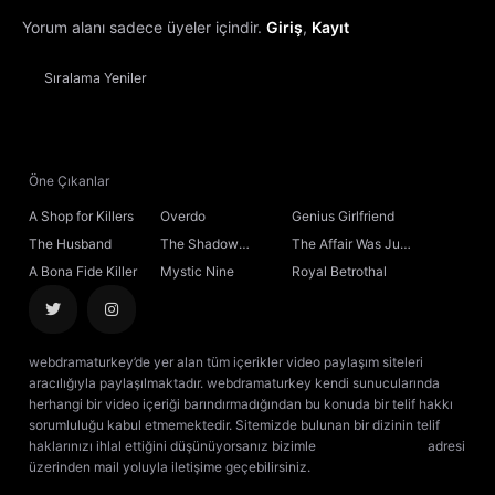
Yorum alanı sadece üyeler içindir.
Giriş
,
Kayıt
13. Bölüm
Sıralama
Yeniler
14. Bölüm
15. Bölüm
Öne Çıkanlar
16. Bölüm
A Shop for Killers
Overdo
Genius Girlfriend
The Husband
The Shadow
The Affair Was Just
17. Bölüm
Sovereign
the Beginning
A Bona Fide Killer
Mystic Nine
Royal Betrothal
18. Bölüm
webdramaturkey’de yer alan tüm içerikler video paylaşım siteleri
19. Bölüm
aracılığıyla paylaşılmaktadır. webdramaturkey kendi sunucularında
herhangi bir video içeriği barındırmadığından bu konuda bir telif hakkı
sorumluluğu kabul etmemektedir. Sitemizde bulunan bir dizinin telif
20. Bölüm
haklarınızı ihlal ettiğini düşünüyorsanız bizimle
[email protected]
adresi
üzerinden mail yoluyla iletişime geçebilirsiniz.
kore dizisi izle
çin dizisi
izle
21. Bölüm