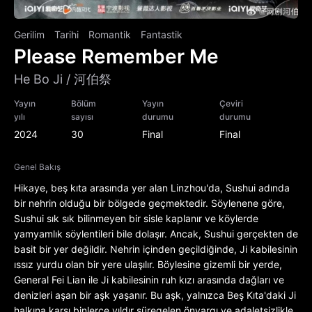
Gerilim
Tarihi
Romantik
Fantastik
Please Remember Me
He Bo Ji / 河伯祭
Yayın
Bölüm
Yayın
Çeviri
yılı
sayısı
durumu
durumu
2024
30
Final
Final
Genel Bakış
Hikaye, beş kıta arasında yer alan Linzhou'da, Sushui adında
bir nehrin olduğu bir bölgede geçmektedir. Söylenene göre,
Sushui sık sık bilinmeyen bir sisle kaplanır ve köylerde
yamyamlık söylentileri bile dolaşır. Ancak, Sushui gerçekten de
basit bir yer değildir. Nehrin içinden geçildiğinde, Ji kabilesinin
ıssız yurdu olan bir yere ulaşılır. Böylesine gizemli bir yerde,
General Fei Lian ile Ji kabilesinin ruh kızı arasında dağları ve
denizleri aşan bir aşk yaşanır. Bu aşk, yalnızca Beş Kıta'daki Ji
halkına karşı binlerce yıldır süregelen önyargı ve adaletsizlikle