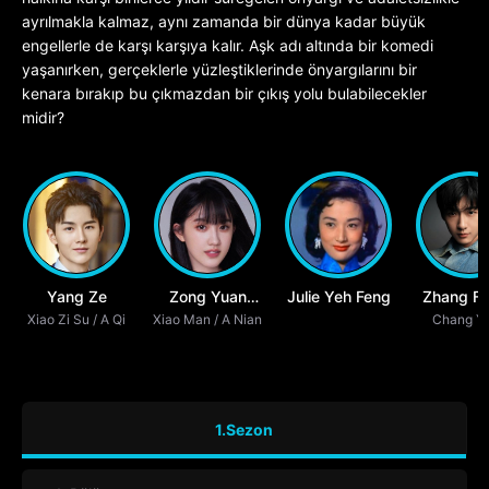
ayrılmakla kalmaz, aynı zamanda bir dünya kadar büyük
engellerle de karşı karşıya kalır. Aşk adı altında bir komedi
yaşanırken, gerçeklerle yüzleştiklerinde önyargılarını bir
kenara bırakıp bu çıkmazdan bir çıkış yolu bulabilecekler
midir?
Yang Ze
Zong Yuan
Julie Yeh Feng
Zhang Fei
Xiao Zi Su / A Qi
Xiao Man / A Nian
Yuan
Chang Y
1.Sezon