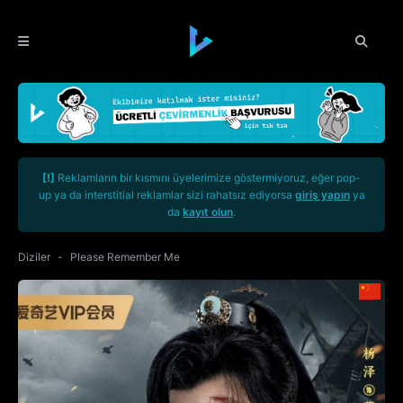
[!]
Reklamların bir kısmını üyelerimize göstermiyoruz, eğer pop-
up ya da interstitial reklamlar sizi rahatsız ediyorsa
giriş yapın
ya
da
kayıt olun
.
Diziler
Please Remember Me