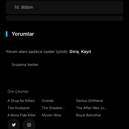
10. Bölüm
11. Bölüm
Yorumlar
12. Bölüm
Yorum alanı sadece üyeler içindir.
Giriş
,
Kayıt
13. Bölüm
Sıralama
Yeniler
14. Bölüm
15. Bölüm
Öne Çıkanlar
16. Bölüm
A Shop for Killers
Overdo
Genius Girlfriend
The Husband
The Shadow
The Affair Was Just
17. Bölüm
Sovereign
the Beginning
A Bona Fide Killer
Mystic Nine
Royal Betrothal
18. Bölüm