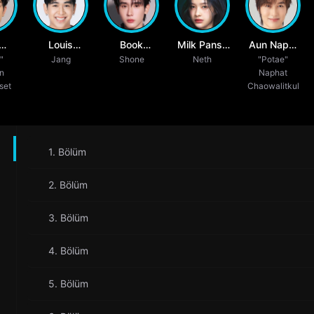
Louis
Book
Milk Pansa
Aun Napat
art
"
Thanawin
Jang
Kasidet
Shone
Vosbein
Neth
Patcharachaval
"Potae"
n
Naphat
p
Teeraphosukarn
Plookphol
set
Chaowalitkul
1. Bölüm
2. Bölüm
3. Bölüm
4. Bölüm
5. Bölüm