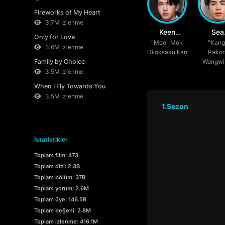
Fireworks of My Heart
3.7M izlenme
Keen
Sea
Only for Love
"Moo" Mok
Suvijak
Dechch
"Kang
3.6M izlenme
Diloksakulkan
Pakor
Piyanopharoj
Tasil
Family by Choice
Wongwi
3.5M izlenme
When I Fly Towards You
3.5M izlenme
1.Sezon
İstatistikler
Toplam film: 473
Toplam dizi: 2.3B
Toplam bölüm: 37B
Toplam yorum: 2.6M
Toplam üye: 146.5B
Toplam beğeni: 2.8M
Toplam izlenme: 416.1M