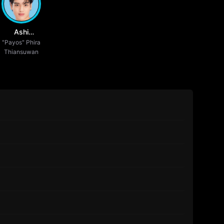
Ashi
it
"Payos" Phira
Peerakan
Thiansuwan
Teawsuwan