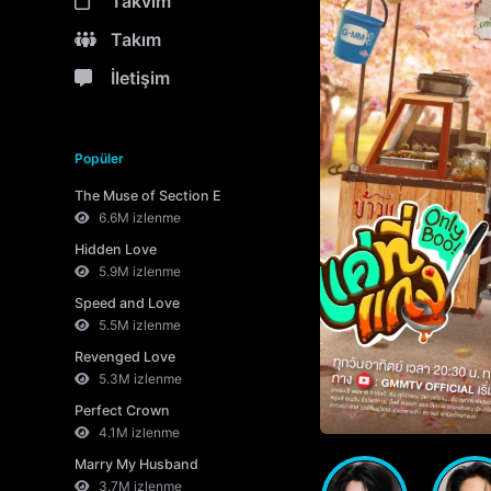
Takvim
Takım
İletişim
Popüler
The Muse of Section E
6.6M izlenme
Hidden Love
5.9M izlenme
Speed and Love
5.5M izlenme
Revenged Love
5.3M izlenme
Perfect Crown
4.1M izlenme
Marry My Husband
3.7M izlenme