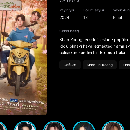
Yayın yılı
Bölüm sayısı
Yayın du
2024
12
Final
Genel Bakış
Khao Kaeng, erkek lisesinde popüler b
idolü olmayı hayal etmektedir ama a
çalışırken kendini bir ikilemde bulur.
แค่ที่แกง
Khae Thi Kaeng
Khae