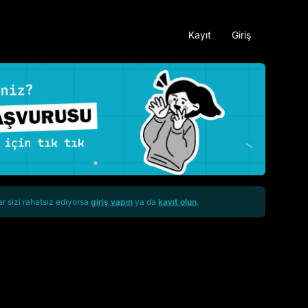
Kayıt
Giriş
ar sizi rahatsız ediyorsa
giriş yapın
ya da
kayıt olun
.