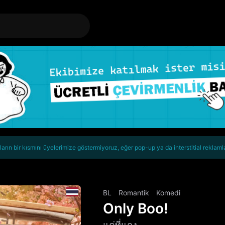
rın bir kısmını üyelerimize göstermiyoruz, eğer pop-up ya da interstitial reklaml
BL
Romantik
Komedi
Only Boo!
แค่ที่แกง