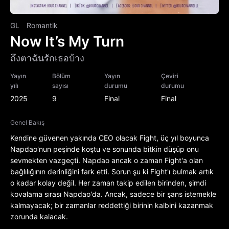
GL
Romantik
Now It’s My Turn
ถึงตาฉันรักเธอบ้าง
Yayın
Bölüm
Yayın
Çeviri
yılı
sayısı
durumu
durumu
2025
9
Final
Final
Genel Bakış
Kendine güvenen yakında CEO olacak Fight, üç yıl boyunca
Napdao'nun peşinde koştu ve sonunda bitkin düşüp onu
sevmekten vazgeçti. Napdao ancak o zaman Fight'a olan
bağlılığının derinliğini fark etti. Sorun şu ki Fight'ı bulmak artık
o kadar kolay değil. Her zaman takip edilen birinden, şimdi
kovalama sırası Napdao'da. Ancak, sadece bir şans istemekle
kalmayacak; bir zamanlar reddettiği birinin kalbini kazanmak
zorunda kalacak.