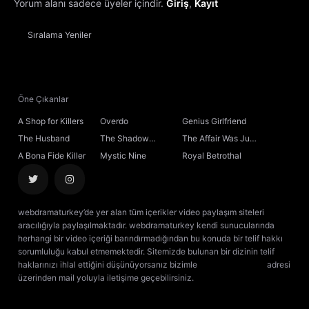
Yorum alanı sadece üyeler içindir.
Giriş
,
Kayıt
Sıralama
Yeniler
Öne Çıkanlar
A Shop for Killers
Overdo
Genius Girlfriend
The Husband
The Shadow
The Affair Was Just
Sovereign
the Beginning
A Bona Fide Killer
Mystic Nine
Royal Betrothal
webdramaturkey’de yer alan tüm içerikler video paylaşım siteleri
aracılığıyla paylaşılmaktadır. webdramaturkey kendi sunucularında
herhangi bir video içeriği barındırmadığından bu konuda bir telif hakkı
sorumluluğu kabul etmemektedir. Sitemizde bulunan bir dizinin telif
haklarınızı ihlal ettiğini düşünüyorsanız bizimle
[email protected]
adresi
üzerinden mail yoluyla iletişime geçebilirsiniz.
kore dizisi izle
çin dizisi
izle