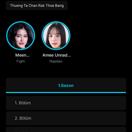
Thueng Ta Chan Rak Thoe Bang
Meen
Amee Unnada
Patimaporn
Fight
Panton
Napdao
Khayanchom
1.Sezon
1. Bölüm
2. Bölüm