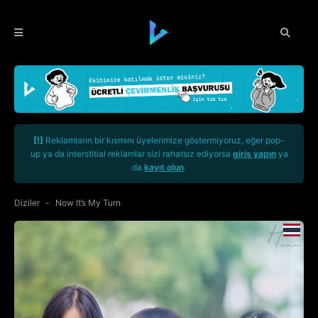
[!]
Reklamların bir kısmını üyelerimize göstermiyoruz, eğer pop-
up ya da interstitial reklamlar sizi rahatsız ediyorsa
giriş yapın
ya
da
kayıt olun
.
Diziler
Now It’s My Turn