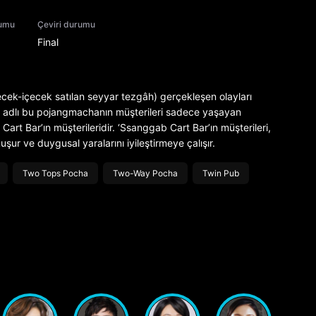
rumu
Çeviri durumu
Final
ecek-içecek satılan seyyar tezgâh) gerçekleşen olayları
’ adlı bu pojangmachanın müşterileri sadece yaşayan
Cart Bar’ın müşterileridir. ‘Ssanggab Cart Bar’ın müşterileri,
ur ve duygusal yaralarını iyileştirmeye çalışır.
Two Tops Pocha
Two-Way Pocha
Twin Pub