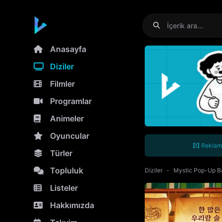
Anasayfa
Diziler
Filmler
Programlar
Animeler
Oyuncular
[!]
Reklamla
Türler
Topluluk
Diziler
Mystic Pop-Up B
Listeler
Hakkımızda