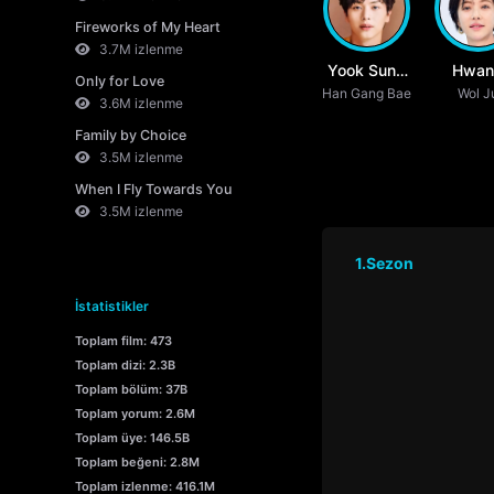
Fireworks of My Heart
3.7M izlenme
Yook Sung
Hwan
Only for Love
Han Gang Bae
Jae
Jung 
Wol J
3.6M izlenme
Family by Choice
3.5M izlenme
When I Fly Towards You
3.5M izlenme
1.Sezon
İstatistikler
Toplam film: 473
Toplam dizi: 2.3B
Toplam bölüm: 37B
Toplam yorum: 2.6M
Toplam üye: 146.5B
Toplam beğeni: 2.8M
Toplam izlenme: 416.1M