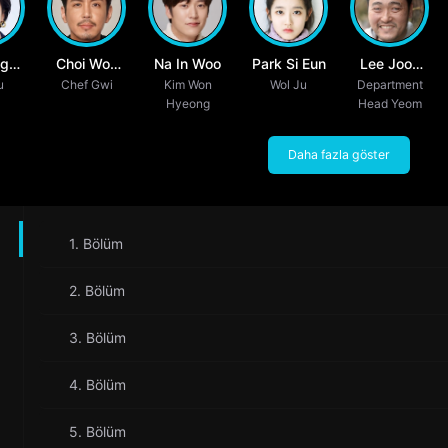
g
Choi Won
Na In Woo
Park Si Eun
Lee Joon
Eum
u
Chef Gwi
Young
Kim Won
Wol Ju
Department
Hyuk
Hyeong
Head Yeom
Daha fazla göster
1. Bölüm
2. Bölüm
3. Bölüm
4. Bölüm
5. Bölüm