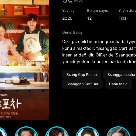
Yayın yılı
Bölüm sayısı
Yayın du
2020
12
Final
Genel Bakış
Dizi, gizemli bir pojangmachada (yiy
konu almaktadır. ‘Ssanggab Cart Bar
insanlar değildir. Ölüler de ‘Ssanggab 
yemek yerken kendileri hakkında konuş
Ssang Gap Pocha
Ssanggabpocha
Ssanggab Cart Bar
Daha fazla