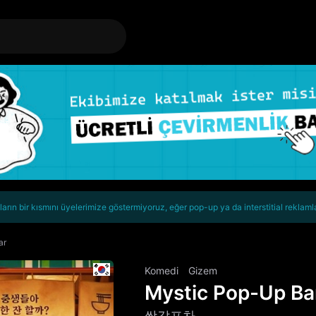
rın bir kısmını üyelerimize göstermiyoruz, eğer pop-up ya da interstitial reklaml
ar
Komedi
Gizem
Mystic Pop-Up Ba
쌍갑포차