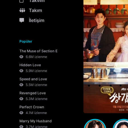
Takvim
Takım
İletişim
Popüler
The Muse of Section E
6.6M izlenme
Hidden Love
5.9M izlenme
Speed and Love
5.5M izlenme
Revenged Love
5.3M izlenme
Perfect Crown
4.1M izlenme
Marry My Husband
3.7M izlenme