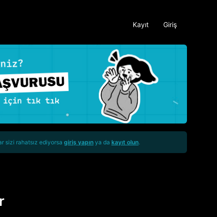
Kayıt
Giriş
ar sizi rahatsız ediyorsa
giriş yapın
ya da
kayıt olun
.
r