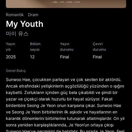
Romantik
Dram
My Youth
마이 유스
Yayın
Bölüm
Yayın
Çeviri
yılı
sayısı
durumu
durumu
2025
12
Final
Final
Genel Bakış
Sunwoo Hae, çocukken parlayan ve çok sevilen bir aktördü.
Ancak etrafındaki yetişkinlerin açgözlülüğü yüzünden o ışığını
kaybetti. Zorlukların içinden güç bela çıkabildi ve şimdi bir
yazar ve çiçekçi olarak huzurlu bir hayat sürüyor. Fakat
birdenbire Seong Je Yeon onun karşısına çıkar. Sunwoo Hae
ve Seong Je Yeon birbirlerinin ilk aşkıdır ve hayatlarının en
karanlık dönemlerini birbirlerine tutunarak atlatmışlardır. On yıl
sonra yeniden karşılaştıklarında, Je Yeon’un ortaya çıkışı
Sunwoo Hae’ye geçmişini de hatırlatır. Bu sırada Je Yeon, Feel