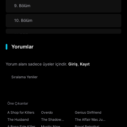
9. Bölüm
10. Bölüm
11. Bölüm
Yorumlar
12. Bölüm
Final
Yorum alanı sadece üyeler içindir.
Giriş
,
Kayıt
Sıralama
Yeniler
Öne Çıkanlar
A Shop for Killers
Overdo
Genius Girlfriend
The Husband
The Shadow
The Affair Was Just
Sovereign
the Beginning
A Bona Fide Killer
Mystic Nine
Royal Betrothal