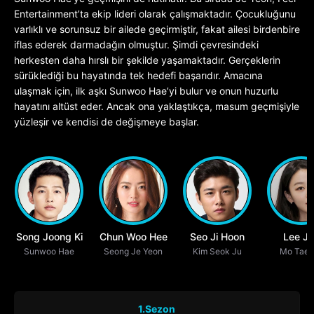
Entertainment’ta ekip lideri olarak çalışmaktadır. Çocukluğunu
varlıklı ve sorunsuz bir ailede geçirmiştir, fakat ailesi birdenbire
iflas ederek darmadağın olmuştur. Şimdi çevresindeki
herkesten daha hırslı bir şekilde yaşamaktadır. Gerçeklerin
sürüklediği bu hayatında tek hedefi başarıdır. Amacına
ulaşmak için, ilk aşkı Sunwoo Hae’yi bulur ve onun huzurlu
hayatını altüst eder. Ancak ona yaklaştıkça, masum geçmişiyle
yüzleşir ve kendisi de değişmeye başlar.
Song Joong Ki
Chun Woo Hee
Seo Ji Hoon
Lee J
Sunwoo Hae
Seong Je Yeon
Kim Seok Ju
Mo Tae 
Myun
1.Sezon