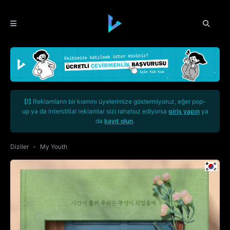
[!]
Reklamların bir kısmını üyelerimize göstermiyoruz, eğer pop-
up ya da interstitial reklamlar sizi rahatsız ediyorsa
giriş yapın
ya
da
kayıt olun
.
Diziler
My Youth