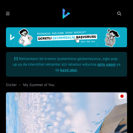
[!]
Reklamların bir kısmını üyelerimize göstermiyoruz, eğer pop-
up ya da interstitial reklamlar sizi rahatsız ediyorsa
giriş yapın
ya
da
kayıt olun
.
Diziler
My Summer of You