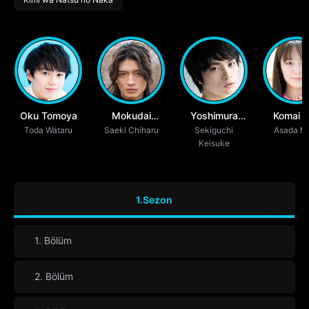
Oku Tomoya
Mokudai
Yoshimura
Komai 
Toda Wataru
Saeki Chiharu
Kazuto
Sekiguchi
Sojiro
Asada M
Keisuke
1.Sezon
1. Bölüm
2. Bölüm