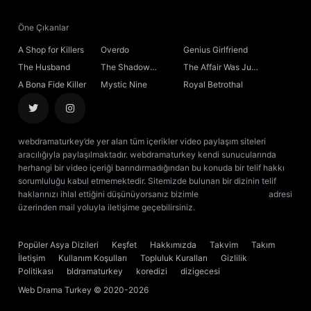
Öne Çıkanlar
A Shop for Killers
Overdo
Genius Girlfriend
The Husband
The Shadow
The Affair Was Just
Sovereign
the Beginning
A Bona Fide Killer
Mystic Nine
Royal Betrothal
webdramaturkey’de yer alan tüm içerikler video paylaşım siteleri
aracılığıyla paylaşılmaktadır. webdramaturkey kendi sunucularında
herhangi bir video içeriği barındırmadığından bu konuda bir telif hakkı
sorumluluğu kabul etmemektedir. Sitemizde bulunan bir dizinin telif
haklarınızı ihlal ettiğini düşünüyorsanız bizimle
[email protected]
adresi
üzerinden mail yoluyla iletişime geçebilirsiniz.
kore dizisi izle
çin dizisi
izle
Popüler Asya Dizileri
Keşfet
Hakkımızda
Takvim
Takım
İletişim
Kullanım Koşulları
Topluluk Kuralları
Gizlilik
Politikası
bldramaturkey
koredizi
dizigecesi
Web Drama Turkey
© 2020-2026