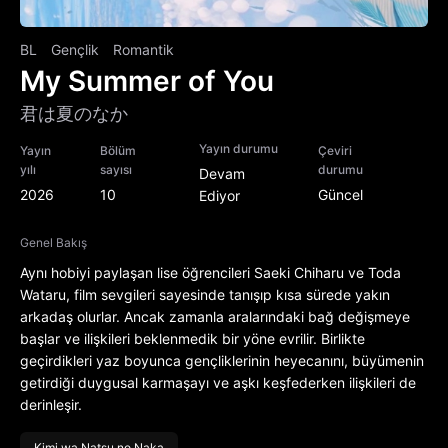
BL
Gençlik
Romantik
My Summer of You
君は夏のなか
Yayın durumu
Yayın
Bölüm
Çeviri
yılı
sayısı
durumu
Devam
2026
10
Güncel
Ediyor
Genel Bakış
Aynı hobiyi paylaşan lise öğrencileri Saeki Chiharu ve Toda
Wataru, film sevgileri sayesinde tanışıp kısa sürede yakın
arkadaş olurlar. Ancak zamanla aralarındaki bağ değişmeye
başlar ve ilişkileri beklenmedik bir yöne evrilir. Birlikte
geçirdikleri yaz boyunca gençliklerinin heyecanını, büyümenin
getirdiği duygusal karmaşayı ve aşkı keşfederken ilişkileri de
derinleşir.
Kimi wa Natsu no Naka