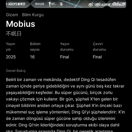
Gizem
Bilim Kurgu
Mobius
不眠日
Yayın
Bölüm
Yayın
Çeviri
yılı
sayısı
durumu
durumu
2025
16
Final
Final
Genel Bakış
Belirli bir zaman ve mekânda, dedektif Ding Qi tesadüfen
zaman içinde geriye gidebildiğini ve aynı günü beş kez tekrar
yaşayabildiğini keşfeder. Bu süper gücünü, birçok zorlu
vakayı çözmek için kullanır. Bir gün, şüpheli X’ten gelen bir
cinayet bildirimi aniden ortaya çıkar. Şüpheli X’in önceki bazı
mükemmel suç işleme yöntemleri, Ding Qi’yi şüphelendirir: X’in
de zaman döngüsü süper gücüne sahip olduğu izlenimini
edinir. Ding Qi’nin liderliğindeki soruşturma ekibi olaya dahil
olur. Soruşturma sırasında Ding Qi, bir genetik araştırma