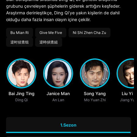
grubunu çevreleyen şüphelerin giderek arttığını keşfeder.
Araştırma derinleştikçe, Ding Qi’ye yakın kişilerin de dahil
olduğu daha fazla insan olayın içine çekilir.
Bu Mian Ri
Give Me Five
Ni Shi Zhen Cha Zu
逆时侦查组
逆時偵查組
Bai Jing Ting
Janice Man
Song Yang
Liu Yi 
Ding Qi
An Lan
Mo Yuan Zhi
Jiang Yu
1.Sezon