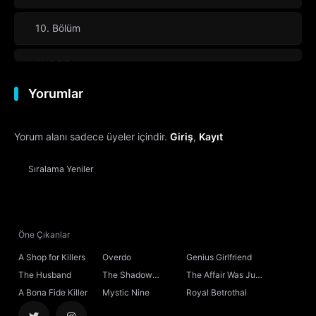
10. Bölüm
11. Bölüm
Yorumlar
12. Bölüm
Yorum alanı sadece üyeler içindir.
Giriş
,
Kayıt
13. Bölüm
Sıralama
Yeniler
14. Bölüm
15. Bölüm
Öne Çıkanlar
16. Bölüm
Final
A Shop for Killers
Overdo
Genius Girlfriend
The Husband
The Shadow
The Affair Was Just
Sovereign
the Beginning
A Bona Fide Killer
Mystic Nine
Royal Betrothal