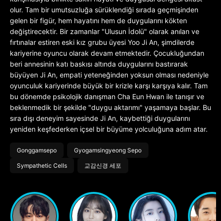
olur. Tam bir umutsuzluğa sürüklendiği sırada geçmişinden
gelen bir figür, hem hayatını hem de duygularını kökten
değiştirecektir. Bir zamanlar "Ulusun İdolü" olarak anılan ve
fırtınalar estiren eski kız grubu üyesi Yoo Ji An, şimdilerde
kariyerine oyuncu olarak devam etmektedir. Çocukluğundan
beri annesinin katı baskısı altında duygularını bastırarak
büyüyen Ji An, empati yeteneğinden yoksun olması nedeniyle
oyunculuk kariyerinde büyük bir krizle karşı karşıya kalır. Tam
bu dönemde psikolojik danışman Cha Eun Hwan ile tanışır ve
beklenmedik bir şekilde "duygu aktarımı" yaşamaya başlar. Bu
sıra dışı deneyim sayesinde Ji An, kaybettiği duygularını
yeniden keşfederken içsel bir büyüme yolculuğuna adım atar.
Gonggamsepo
Gyogamsingyeong Sepo
Sympathetic Cells
교감신경 세포