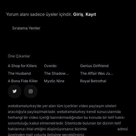
Yorum alanı sadece üyeler içindir.
Giriş
,
Kayıt
Sıralama
Yeniler
Öne Çıkanlar
A Shop for Killers
Overdo
Genius Girlfriend
The Husband
The Shadow
The Affair Was Just
Sovereign
the Beginning
A Bona Fide Killer
Mystic Nine
Royal Betrothal
webdramaturkey’de yer alan tüm içerikler video paylaşım siteleri
aracılığıyla paylaşılmaktadır. webdramaturkey kendi sunucularında
herhangi bir video içeriği barındırmadığından bu konuda bir telif hakkı
sorumluluğu kabul etmemektedir. Sitemizde bulunan bir dizinin telif
haklarınızı ihlal ettiğini düşünüyorsanız bizimle
[email protected]
adresi
üzerinden mail yoluyla iletişime geçebilirsiniz.
kore dizisi izle
çin dizisi