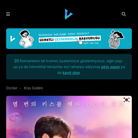
[!]
Reklamların bir kısmını üyelerimize göstermiyoruz, eğer pop-
up ya da interstitial reklamlar sizi rahatsız ediyorsa
giriş yapın
ya
da
kayıt olun
.
Diziler
Kiss Goblin