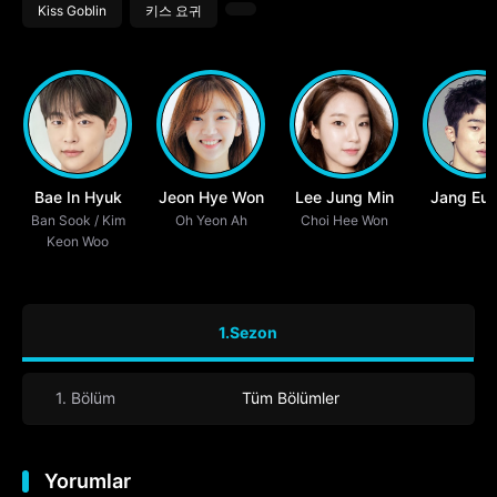
Kiss Goblin
키스 요귀
Bae In Hyuk
Jeon Hye Won
Lee Jung Min
Jang Eui
Ban Sook / Kim
Oh Yeon Ah
Choi Hee Won
Keon Woo
1.Sezon
1. Bölüm
Tüm Bölümler
Yorumlar