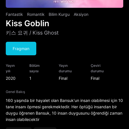
Fantastik
Romantik
Bilim Kurgu
Aksiyon
Kiss Goblin
키스 요귀 / Kiss Ghost
Fragman
Yayın
Bölüm
Yayın
Çeviri
yılı
sayısı
durumu
durumu
2020
1
Final
Final
Genel Bakış
160 yaşında bir hayalet olan Bansuk'un insan olabilmesi için 10
tane insanı öpmesi gerekmektedir. Her öptüğü insandan bir
duygu öğrenen Bansuk, 10 insan duygusunu öğrendiği zaman
insan olabilecektir