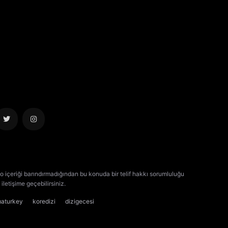
o içeriği barındırmadığından bu konuda bir telif hakkı sorumluluğu
iletişime geçebilirsiniz.
kore dizisi izle
çin dizisi izle
maturkey
koredizi
dizigecesi