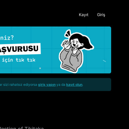
Kayıt
Giriş
ar sizi rahatsız ediyorsa
giriş yapın
ya da
kayıt olun
.
on of Tikitaka