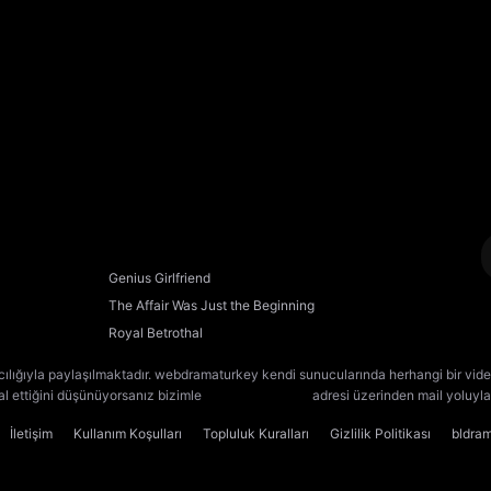
Genius Girlfriend
The Affair Was Just the Beginning
Royal Betrothal
cılığıyla paylaşılmaktadır. webdramaturkey kendi sunucularında herhangi bir vide
lal ettiğini düşünüyorsanız bizimle
[email protected]
adresi üzerinden mail yoluyla 
İletişim
Kullanım Koşulları
Topluluk Kuralları
Gizlilik Politikası
bldra