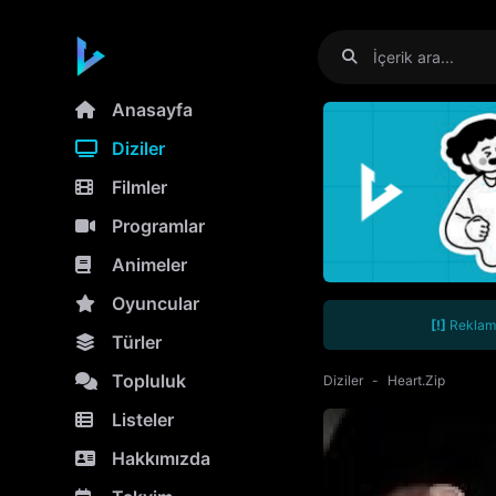
Anasayfa
Diziler
Filmler
Programlar
Animeler
Oyuncular
[!]
Reklamla
Türler
Topluluk
Diziler
Heart.Zip
Listeler
Hakkımızda