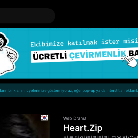
rın bir kısmını üyelerimize göstermiyoruz, eğer pop-up ya da interstitial reklaml
Web Drama
Heart.Zip
하트털이/티키타카 모음집/Collecti