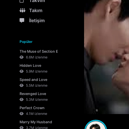
Takvim
Takım
İletişim
Popüler
The Muse of Section E
6.6M izlenme
Hidden Love
5.9M izlenme
Speed and Love
5.5M izlenme
Revenged Love
5.3M izlenme
Perfect Crown
4.1M izlenme
Marry My Husband
3.7M izlenme