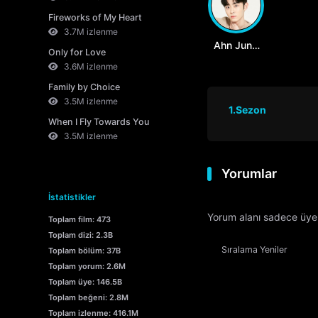
Fireworks of My Heart
3.7M izlenme
Ahn Jung
Only for Love
Hun
3.6M izlenme
Family by Choice
3.5M izlenme
1.Sezon
When I Fly Towards You
3.5M izlenme
Yorumlar
İstatistikler
Yorum alanı sadece üyele
Toplam film: 473
Toplam dizi: 2.3B
Sıralama
Yeniler
Toplam bölüm: 37B
Toplam yorum: 2.6M
Toplam üye: 146.5B
Toplam beğeni: 2.8M
Toplam izlenme: 416.1M