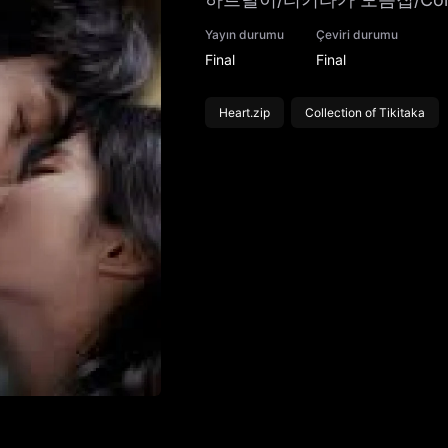
Yayın durumu
Çeviri durumu
Final
Final
Heart.zip
Collection of Tikitaka