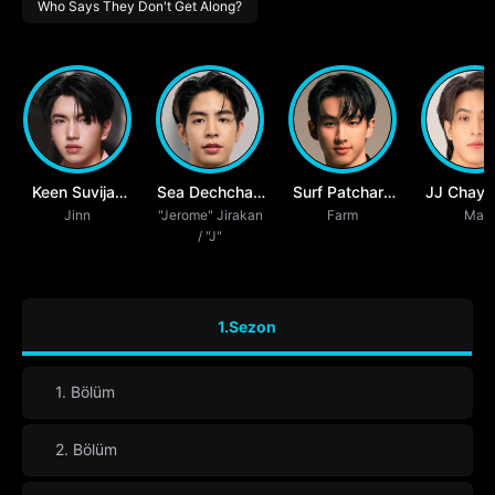
Who Says They Don't Get Along?
Keen Suvijak
Sea Dechchart
Surf Patchara
JJ Chaya
Piyanopharoj
Jinn
"Jerome" Jirakan
Tasilp
Silapasoonthorn
Farm
Jutam
Mai
/ "J"
1.Sezon
1. Bölüm
2. Bölüm