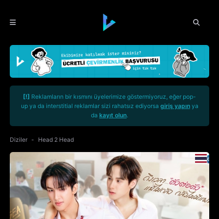
[!]
Reklamların bir kısmını üyelerimize göstermiyoruz, eğer pop-
up ya da interstitial reklamlar sizi rahatsız ediyorsa
giriş yapın
ya
da
kayıt olun
.
Diziler
Head 2 Head