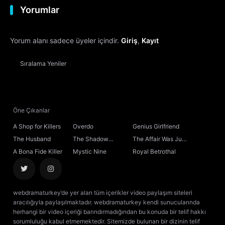
Yorumlar
12. Bölüm
Final
Yorum alanı sadece üyeler içindir.
Giriş
,
Kayıt
Sıralama
Yeniler
Öne Çıkanlar
A Shop for Killers
Overdo
Genius Girlfriend
The Husband
The Shadow
The Affair Was Just
Sovereign
the Beginning
A Bona Fide Killer
Mystic Nine
Royal Betrothal
webdramaturkey’de yer alan tüm içerikler video paylaşım siteleri
aracılığıyla paylaşılmaktadır. webdramaturkey kendi sunucularında
herhangi bir video içeriği barındırmadığından bu konuda bir telif hakkı
sorumluluğu kabul etmemektedir. Sitemizde bulunan bir dizinin telif