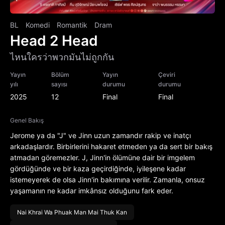
BL
Komedi
Romantik
Dram
Head 2 Head
ไหนใครว่าพวกมันไม่ถูกกัน
Yayın
Bölüm
Yayın
Çeviri
yılı
sayısı
durumu
durumu
2025
12
Final
Final
Genel Bakış
Jerome ya da "J" ve Jinn uzun zamandır rakip ve inatçı
arkadaşlardır. Birbirlerini hakaret etmeden ya da sert bir bakış
atmadan göremezler. J, Jinn'in ölümüne dair bir imgelem
gördüğünde ve bir kaza geçirdiğinde, iyileşene kadar
istemeyerek de olsa Jinn'in bakımına verilir. Zamanla, onsuz
yaşamanın ne kadar imkânsız olduğunu fark eder.
Nai Khrai Wa Phuak Man Mai Thuk Kan