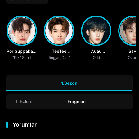
Por Suppakarn
TeeTee
Auau
Save
Jirachotikul
"Pik" Sanit
Jingjai / "Jai"
Wanpichit
Thanaphum
Odd
Worapo
Ozon
Nimitparkpoom
Sestasittikul
Walo
1.Sezon
1. Bölüm
Fragman
Yorumlar