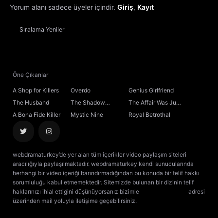
Yorum alanı sadece üyeler içindir.
Giriş
,
Kayıt
Sıralama
Yeniler
Öne Çıkanlar
A Shop for Killers
Overdo
Genius Girlfriend
The Husband
The Shadow
The Affair Was Just
Sovereign
the Beginning
A Bona Fide Killer
Mystic Nine
Royal Betrothal
webdramaturkey’de yer alan tüm içerikler video paylaşım siteleri
aracılığıyla paylaşılmaktadır. webdramaturkey kendi sunucularında
herhangi bir video içeriği barındırmadığından bu konuda bir telif hakkı
sorumluluğu kabul etmemektedir. Sitemizde bulunan bir dizinin telif
haklarınızı ihlal ettiğini düşünüyorsanız bizimle
[email protected]
adresi
üzerinden mail yoluyla iletişime geçebilirsiniz.
kore dizisi izle
çin dizisi
izle