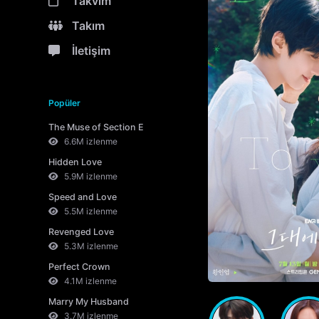
Takvim
Takım
İletişim
Popüler
The Muse of Section E
6.6M izlenme
Hidden Love
5.9M izlenme
Speed and Love
5.5M izlenme
Revenged Love
5.3M izlenme
Perfect Crown
4.1M izlenme
Marry My Husband
3.7M izlenme