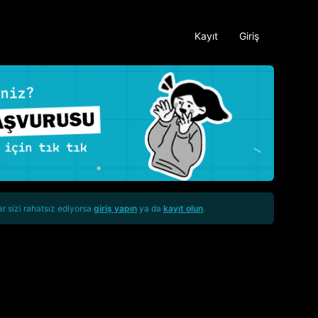
Kayıt
Giriş
ar sizi rahatsız ediyorsa
giriş yapın
ya da
kayıt olun
.