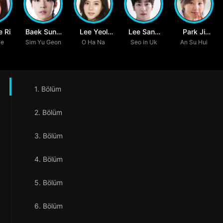
 Ri
Baek Sung
Lee Yeol
Lee Sang
Park Ji
ae
Sim Yu Geon
Chul
O Ha Na
Eum
Seo in Uk
Yeob
An Su Hui
Young
1. Bölüm
2. Bölüm
3. Bölüm
4. Bölüm
5. Bölüm
6. Bölüm