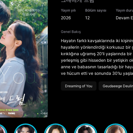
Yayın yılı
Bölüm sayısı
Yayın du
2026
12
Devam E
Genel Bakış
Hayatın farklı kavşaklarında iki kişin
hayallerin yönlendirdiği korkusuz bir
kırıklığına uğramış 20'li yaşlarında b
yerleşmiş gibi hisseden bir yetişkin o
anne ve babasının tasarladığı bir hay
ve hücum etti ve sonunda 30'lu yaşla
Dreaming of You
Geudaeege Deuli