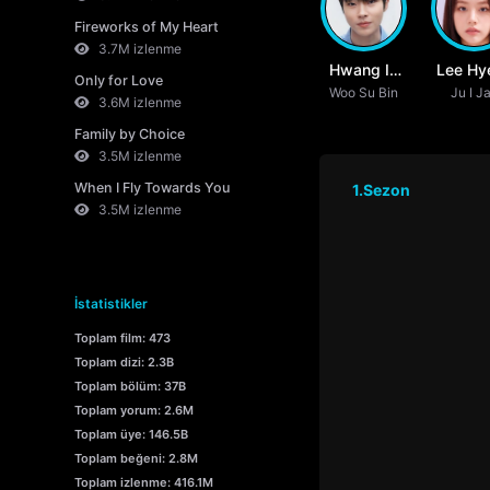
Fireworks of My Heart
3.7M izlenme
Hwang In
Lee Hye
Only for Love
Woo Su Bin
Youp
Ju I J
3.6M izlenme
Family by Choice
3.5M izlenme
When I Fly Towards You
1.Sezon
3.5M izlenme
İstatistikler
Toplam film: 473
Toplam dizi: 2.3B
Toplam bölüm: 37B
Toplam yorum: 2.6M
Toplam üye: 146.5B
Toplam beğeni: 2.8M
Toplam izlenme: 416.1M