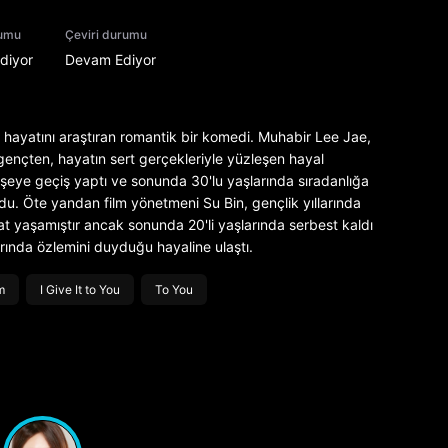
rumu
Çeviri durumu
diyor
Devam Ediyor
in hayatını araştıran romantik bir komedi. Muhabir Lee Jae,
 gençten, hayatın sert gerçekleriyle yüzleşen hayal
ir şeye geçiş yaptı ve sonunda 30'lu yaşlarında sıradanlığa
ldu. Öte yandan film yönetmeni Su Bin, gençlik yıllarında
at yaşamıştır ancak sonunda 20'li yaşlarında serbest kaldı
rında özlemini duyduğu hayaline ulaştı.
m
I Give It to You
To You