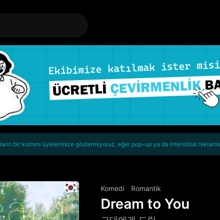
rın bir kısmını üyelerimize göstermiyoruz, eğer pop-up ya da interstitial reklaml
Komedi
Romantik
Dream to You
그대에게 드림