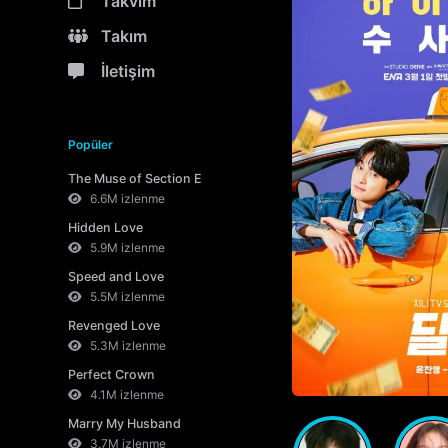
Takvim
Takım
İletişim
Popüler
The Muse of Section E
6.6M izlenme
Hidden Love
5.9M izlenme
Speed and Love
5.5M izlenme
Revenged Love
5.3M izlenme
Perfect Crown
4.1M izlenme
Marry My Husband
3.7M izlenme