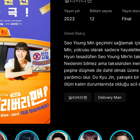
Yayın yılı
Bölüm sayısı
Yayın du
2023
12
Final
Genel Bakış
Seo Young Min geçimini sağlamak için
Min, yolcusu olarak sadece hayaletleri 
Hyun tesadüfen Seo Young Min'in taksi
Nedenini bilmez ama taksisinden ineme
peşine düşmek de dahil olmak üzere hay
yardımcı olur. Do Kyu Jin, yakışıklı bi
ölüm kalım durumlarında olduğu acil se
딜리버리맨
Delivery Man