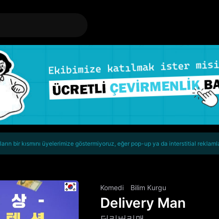
rın bir kısmını üyelerimize göstermiyoruz, eğer pop-up ya da interstitial reklaml
Komedi
Bilim Kurgu
Delivery Man
딜리버리맨