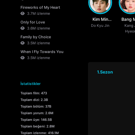
Fireworks of My Heart
3.7M izlenme
Kim Min
Bang 
Only for Love
Do Kyu Jin
Seok
Kang 
Ah
3.6M izlenme
Hyeo
Family by Choice
3.5M izlenme
When I Fly Towards You
3.5M izlenme
1.Sezon
İstatistikler
Toplam film: 473
Toplam dizi: 2.3B
Toplam bölüm: 37B
Toplam yorum: 2.6M
Toplam üye: 146.5B
Toplam beğeni: 2.8M
Toplam izlenme: 416.1M