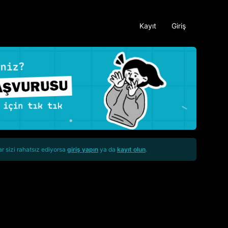
Kayıt
Giriş
ar sizi rahatsız ediyorsa
giriş yapın
ya da
kayıt olun
.