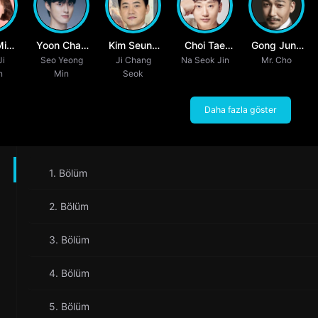
Min
Yoon Chan
Kim Seung
Choi Tae
Gong Jung
Ji
Seo Yeong
Young
Ji Chang
Soo
Na Seok Jin
Hwan
Mr. Cho
Hwan
n
Min
Seok
Daha fazla göster
1. Bölüm
2. Bölüm
3. Bölüm
4. Bölüm
5. Bölüm