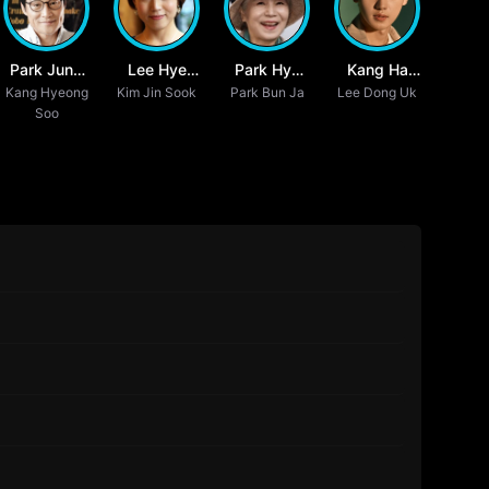
Park Jung
Lee Hye
Park Hye
Kang Ha
Kang Hyeong
Hak
Kim Jin Sook
Eun
Park Bun Ja
Jin
Lee Dong Uk
Kyung
Soo