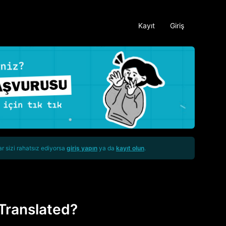
Kayıt
Giriş
ar sizi rahatsız ediyorsa
giriş yapın
ya da
kayıt olun
.
Translated?