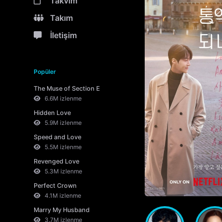
Takvim
Takım
İletişim
Popüler
The Muse of Section E
6.6M izlenme
Hidden Love
5.9M izlenme
Speed and Love
5.5M izlenme
Revenged Love
5.3M izlenme
Perfect Crown
4.1M izlenme
Marry My Husband
3.7M izlenme