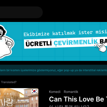
rın bir kısmını üyelerimize göstermiyoruz, eğer pop-up ya da interstitial reklaml
 Translated?
Komedi
Romantik
Can This Love Be 
이 사랑 통역 되나요?