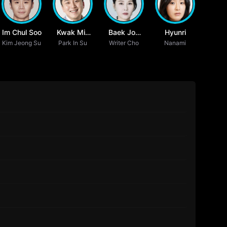
Im Chul Soo
Kwak Min
Baek Joo
Hyunri
Kim Jeong Su
Park In Su
Gyoo
Writer Cho
Hee
Nanami