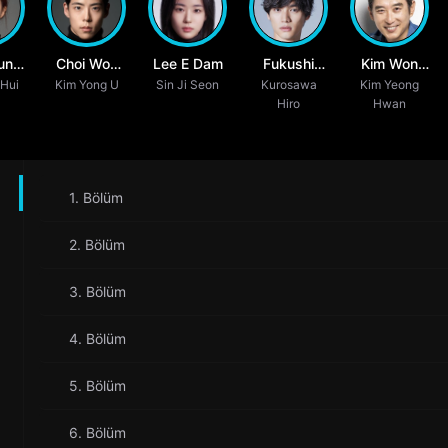
un
Choi Woo
Lee E Dam
Fukushi
Kim Won
Hui
g
Kim Yong U
Sung
Sin Ji Seon
Kurosawa
Sota
Kim Yeong
Hae
Hiro
Hwan
1. Bölüm
2. Bölüm
3. Bölüm
4. Bölüm
5. Bölüm
6. Bölüm