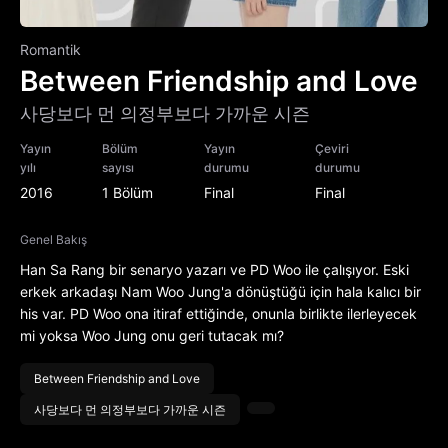
Romantik
Between Friendship and Love
사당보다 먼 의정부보다 가까운 시즌
Yayın
Bölüm
Yayın
Çeviri
yılı
sayısı
durumu
durumu
2016
1 Bölüm
Final
Final
Genel Bakış
Han Sa Rang bir senaryo yazarı ve PD Woo ile çalışıyor. Eski
erkek arkadaşı Nam Woo Jung'a dönüştüğü için hala kalıcı bir
his var. PD Woo ona itiraf ettiğinde, onunla birlikte ilerleyecek
mi yoksa Woo Jung onu geri tutacak mı?
Between Friendship and Love
사당보다 먼 의정부보다 가까운 시즌