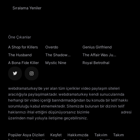
Sıralama
Yeniler
Öne Çıkanlar
A Shop for Killers
Overdo
Genius Girlfriend
The Husband
The Shadow
The Affair Was Just
Sovereign
the Beginning
A Bona Fide Killer
Mystic Nine
Royal Betrothal
webdramaturkey’de yer alan tüm içerikler video paylaşım siteleri
aracılığıyla paylaşılmaktadır. webdramaturkey kendi sunucularında
herhangi bir video içeriği barındırmadığından bu konuda bir telif hakkı
sorumluluğu kabul etmemektedir. Sitemizde bulunan bir dizinin telif
haklarınızı ihlal ettiğini düşünüyorsanız bizimle
[email protected]
adresi
üzerinden mail yoluyla iletişime geçebilirsiniz.
kore dizisi izle
çin dizisi
izle
Popüler Asya Dizileri
Keşfet
Hakkımızda
Takvim
Takım