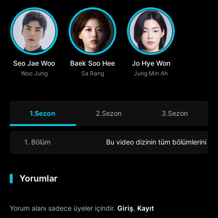
Seo Jae Woo
Baek Soo Hee
Jo Hye Won
Woo Jung
Sa Rang
Jung Min Ah
1.Sezon
2.Sezon
3.Sezon
1. Bölüm
Bu video dizinin tüm bölümlerini iç
Yorumlar
Yorum alanı sadece üyeler içindir.
Giriş
,
Kayıt