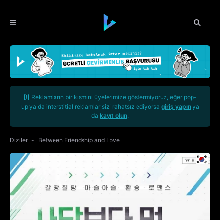
[!]
Reklamların bir kısmını üyelerimize göstermiyoruz, eğer pop-
up ya da interstitial reklamlar sizi rahatsız ediyorsa
giriş yapın
ya
da
kayıt olun
.
Diziler
Between Friendship and Love