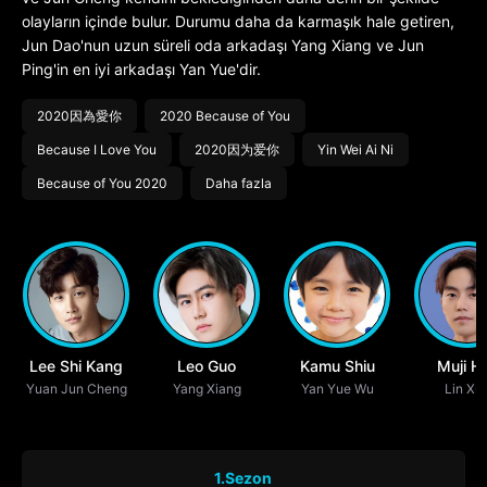
olayların içinde bulur. Durumu daha da karmaşık hale getiren,
Jun Dao'nun uzun süreli oda arkadaşı Yang Xiang ve Jun
Ping'in en iyi arkadaşı Yan Yue'dir.
2020因為愛你
2020 Because of You
Because I Love You
2020因为爱你
Yin Wei Ai Ni
Because of You 2020
Daha fazla
Lee Shi Kang
Leo Guo
Kamu Shiu
Muji H
Yuan Jun Cheng
Yang Xiang
Yan Yue Wu
Lin Xu
1.Sezon