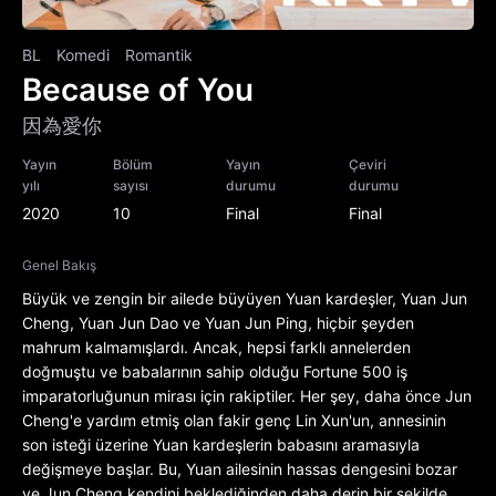
BL
Komedi
Romantik
Because of You
因為愛你
Yayın
Bölüm
Yayın
Çeviri
yılı
sayısı
durumu
durumu
2020
10
Final
Final
Genel Bakış
Büyük ve zengin bir ailede büyüyen Yuan kardeşler, Yuan Jun
Cheng, Yuan Jun Dao ve Yuan Jun Ping, hiçbir şeyden
mahrum kalmamışlardı. Ancak, hepsi farklı annelerden
doğmuştu ve babalarının sahip olduğu Fortune 500 iş
imparatorluğunun mirası için rakiptiler. Her şey, daha önce Jun
Cheng'e yardım etmiş olan fakir genç Lin Xun'un, annesinin
son isteği üzerine Yuan kardeşlerin babasını aramasıyla
değişmeye başlar. Bu, Yuan ailesinin hassas dengesini bozar
ve Jun Cheng kendini beklediğinden daha derin bir şekilde