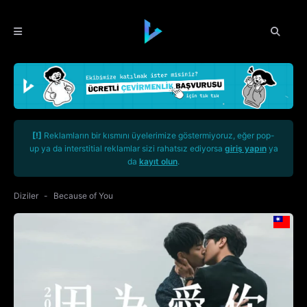
[!]
Reklamların bir kısmını üyelerimize göstermiyoruz, eğer pop-
up ya da interstitial reklamlar sizi rahatsız ediyorsa
giriş yapın
ya
da
kayıt olun
.
Diziler
Because of You