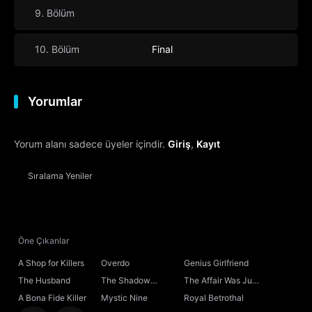
9. Bölüm
10. Bölüm
Final
Yorumlar
Yorum alanı sadece üyeler içindir.
Giriş
,
Kayıt
Sıralama
Yeniler
Öne Çıkanlar
A Shop for Killers
Overdo
Genius Girlfriend
The Husband
The Shadow
The Affair Was Just
Sovereign
the Beginning
A Bona Fide Killer
Mystic Nine
Royal Betrothal