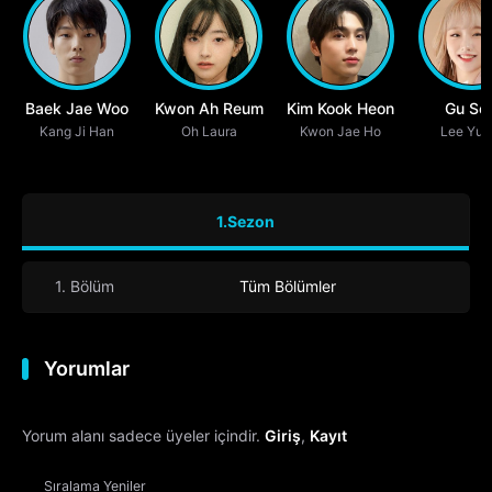
Baek Jae Woo
Kwon Ah Reum
Kim Kook Heon
Gu Seu
Kang Ji Han
Oh Laura
Kwon Jae Ho
Lee Yu J
1.Sezon
1. Bölüm
Tüm Bölümler
Yorumlar
Yorum alanı sadece üyeler içindir.
Giriş
,
Kayıt
Sıralama
Yeniler