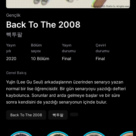
Gençlik
Back To The 2008
빽투팔
Yayın
Bölüm
Yayın
Çeviri
yılı
sayısı
durumu
durumu
2020
10 Bölüm
Final
Final
Genel Bakış
Yujin (Lee Gu Seul) arkadaşlarının üzerinden senaryo yazan
normal bir lise öğrencisidir. Bir gün senaryoyu yazdığı defteri
kaybolunca. Sorunlar ard arda gelmeye başlar ve bir süre
sonra kendisini de yazdığı senaryonun içinde bulur.
Back To The 2008
빽투팔