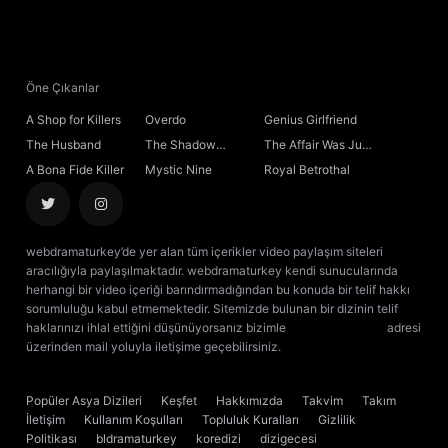
Öne Çıkanlar
A Shop for Killers
Overdo
Genius Girlfriend
The Husband
The Shadow
The Affair Was Just
Sovereign
the Beginning
A Bona Fide Killer
Mystic Nine
Royal Betrothal
webdramaturkey’de yer alan tüm içerikler video paylaşım siteleri
aracılığıyla paylaşılmaktadır. webdramaturkey kendi sunucularında
herhangi bir video içeriği barındırmadığından bu konuda bir telif hakkı
sorumluluğu kabul etmemektedir. Sitemizde bulunan bir dizinin telif
haklarınızı ihlal ettiğini düşünüyorsanız bizimle
[email protected]
adresi
üzerinden mail yoluyla iletişime geçebilirsiniz.
kore dizisi izle
çin dizisi
izle
Popüler Asya Dizileri
Keşfet
Hakkımızda
Takvim
Takım
İletişim
Kullanım Koşulları
Topluluk Kuralları
Gizlilik
Politikası
bldramaturkey
koredizi
dizigecesi