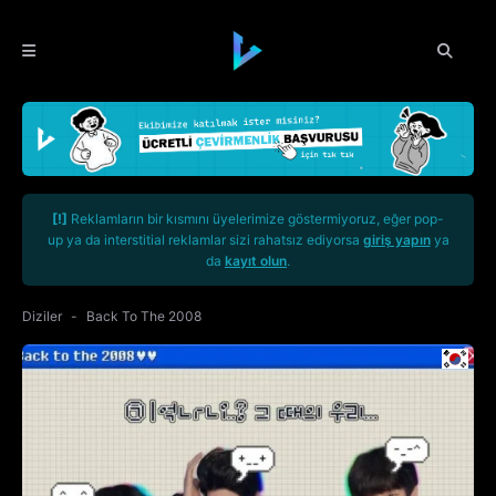
[!]
Reklamların bir kısmını üyelerimize göstermiyoruz, eğer pop-
up ya da interstitial reklamlar sizi rahatsız ediyorsa
giriş yapın
ya
da
kayıt olun
.
Diziler
Back To The 2008