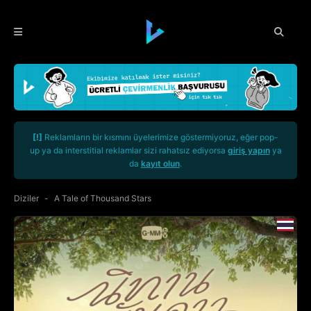
[!]
Reklamların bir kısmını üyelerimize göstermiyoruz, eğer pop-
up ya da interstitial reklamlar sizi rahatsız ediyorsa
giriş yapın
ya
da
kayıt olun
.
Diziler
A Tale of Thousand Stars