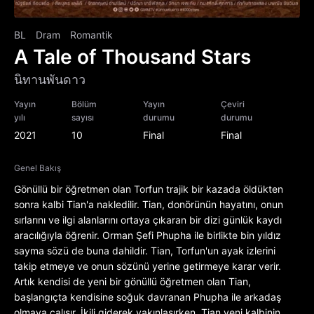
BL
Dram
Romantik
A Tale of Thousand Stars
นิทานพันดาว
Yayın
Bölüm
Yayın
Çeviri
yılı
sayısı
durumu
durumu
2021
10
Final
Final
Genel Bakış
Gönüllü bir öğretmen olan Torfun trajik bir kazada öldükten
sonra kalbi Tian'a nakledilir. Tian, donörünün hayatını, onun
sırlarını ve ilgi alanlarını ortaya çıkaran bir dizi günlük kaydı
aracılığıyla öğrenir. Orman Şefi Phupha ile birlikte bin yıldız
sayma sözü de buna dahildir. Tian, Torfun'un ayak izlerini
takip etmeye ve onun sözünü yerine getirmeye karar verir.
Artık kendisi de yeni bir gönüllü öğretmen olan Tian,
başlangıçta kendisine soğuk davranan Phupha ile arkadaş
olmaya çalışır. İkili giderek yakınlaşırken, Tian yeni kalbinin