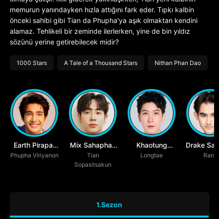
memurun yanındayken hızla attığını fark eder. Tıpkı kalbin
önceki sahibi gibi Tian da Phupha'ya aşık olmaktan kendini
alamaz. Tehlikeli bir zeminde ilerlerken, yine de bin yıldız
sözünü yerine getirebilecek midir?
1000 Stars
A Tale of a Thousand Stars
Nithan Phan Dao
Earth Pirapat
Mix Sahaphap
Khaotung
Drake Sat
Watthanasetsiri
Phupha Viriyanon
Wongratch
Tian
Thanawat
Longtae
Laede
Rang
Sopasitsakun
Ratanakitpaisan
1.Sezon