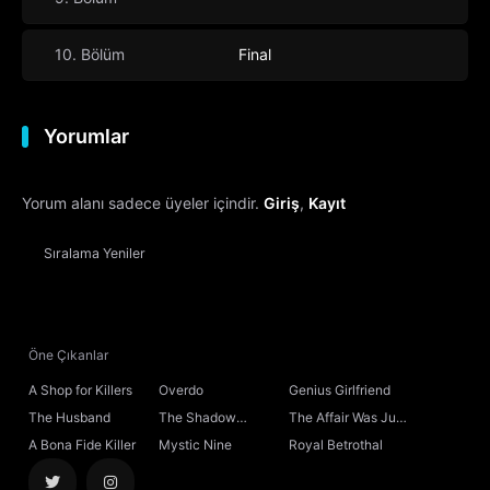
10. Bölüm
Final
Yorumlar
Yorum alanı sadece üyeler içindir.
Giriş
,
Kayıt
Sıralama
Yeniler
Öne Çıkanlar
A Shop for Killers
Overdo
Genius Girlfriend
The Husband
The Shadow
The Affair Was Just
Sovereign
the Beginning
A Bona Fide Killer
Mystic Nine
Royal Betrothal