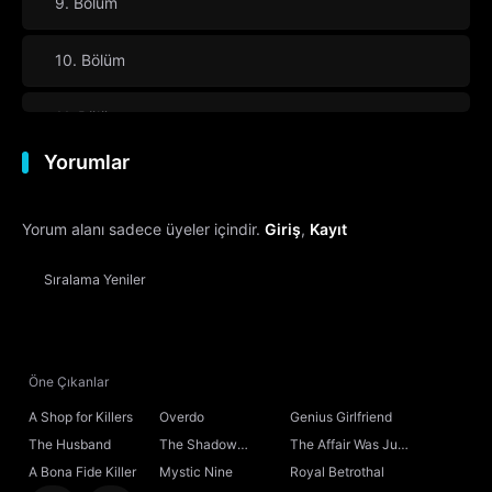
9. Bölüm
10. Bölüm
11. Bölüm
Yorumlar
12. Bölüm
Yorum alanı sadece üyeler içindir.
Giriş
,
Kayıt
13. Bölüm
Sıralama
Yeniler
14. Bölüm
15. Bölüm
Final
Öne Çıkanlar
A Shop for Killers
Overdo
Genius Girlfriend
The Husband
The Shadow
The Affair Was Just
Sovereign
the Beginning
A Bona Fide Killer
Mystic Nine
Royal Betrothal