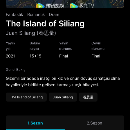
Fantastik
Romantik
Dram
The Island of Siliang
Juan Siliang (眷思量)
Yayın
Bölüm
Yayın
Çeviri
yılı
sayısı
durumu
durumu
2021
15+15
Final
Final
Genel Bakış
Gizemli bir adada inatçı bir kız ve onun dövüş sanatçısı olma
hayalleriyle birlikte gelişen karmaşık aşk hikayesi.
The Island of Siliang
Juan Siliang
眷思量
1.Sezon
2.Sezon