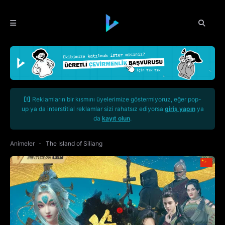
[!]
Reklamların bir kısmını üyelerimize göstermiyoruz, eğer pop-
up ya da interstitial reklamlar sizi rahatsız ediyorsa
giriş yapın
ya
da
kayıt olun
.
Animeler
The Island of Siliang